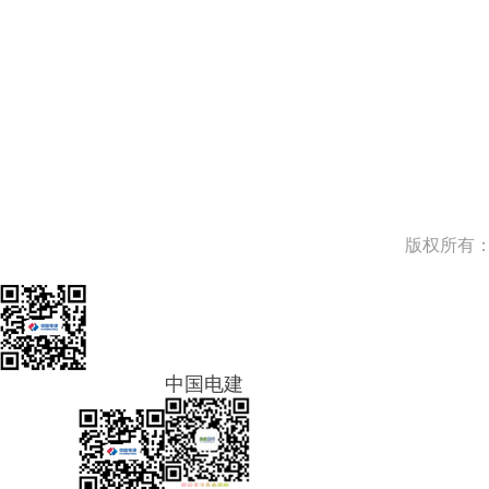
版权所有
中国电建