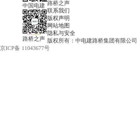
路桥之声
中国电建
联系我们
版权声明
网站地图
隐私与安全
路桥之声
版权所有：中电建路桥集团有限公司
京ICP备 11043677号